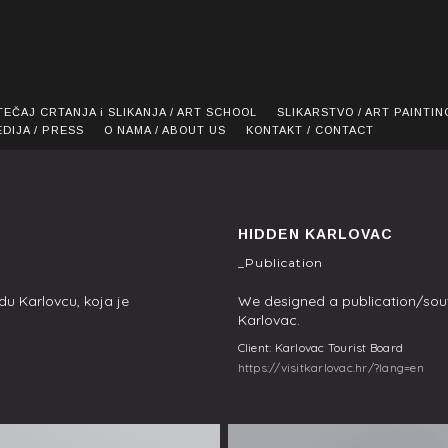
TEČAJ CRTANJA i SLIKANJA / ART SCHOOL
SLIKARSTVO / ART PAINTIN
EDIJA / PRESS
O NAMA / ABOUT US
KONTAKT / CONTACT
HIDDEN KARLOVAC
_Publication
du Karlovcu, koja je
​We designed a publication/souv
Karlovac.
Client: Karlovac Tourist Board
https://visitkarlovac.hr/?lang=en​