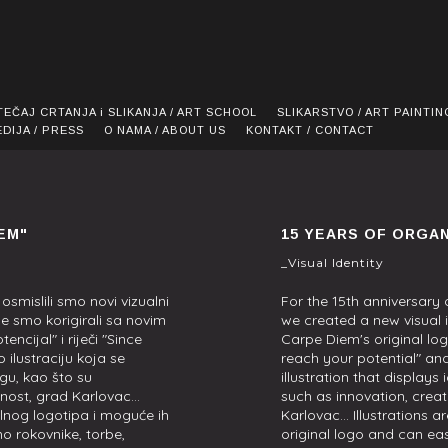
TEČAJ CRTANJA i SLIKANJA / ART SCHOOL
SLIKARSTVO / ART PAINTIN
EDIJA / PRESS
O NAMA / ABOUT US
KONTAKT / CONTACT
EM"
15 YEARS OF ORGAN
_Visual Identity
smislili smo novi vizualni
For the 15th anniversary
ge smo korigirali sa novim
we created a new visual 
encijal" i riječi "Since
Carpe Diem's original log
o ilustraciju koja se
reach your potential"
and
gu, kao što su
illustration that displays
nost, grad Karlovac...
such as innovation, creativ
nalnog logotipa i moguće ih
Karlovac... Illustrations 
smo rokovnike, torbe,
original logo and can easi