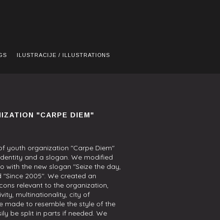
GS
ILUSTRACIJE / ILLUSTRATIONS
IZATION "CARPE DIEM"
 of youth organization "Carpe Diem"
identity and a slogan. We modified
o with the new slogan "Seize the day,
 "Since 2005". We created an
 icons relevant to the organization,
ity, multinationality, city of
are made to resemble the style of the
ly be split in parts if needed. We