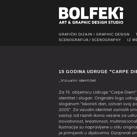
GRAFIČKI DIZAJN / GRAPHIC DESIGN
SCENOGRAFIJA / SCENOGRAPHY
IZ M
15 GODINA UDRUGE "CARPE DI
_Vizualni identitet
Za 15. obljetnicu Udruge "Carpe Diem" o
identitet i slogan. Originalni logo udru
sloganom "Iskoristi dan, ostvari svoj pot
2005". Za vizualni identitet osmislili sm
sastoji od raznih ikona vezane za udru
inovativnost, kreativnost, multinacional
Ilustracije su napravljene u stilu origi
je primijeniti u dijelovima. Dizajnirali 